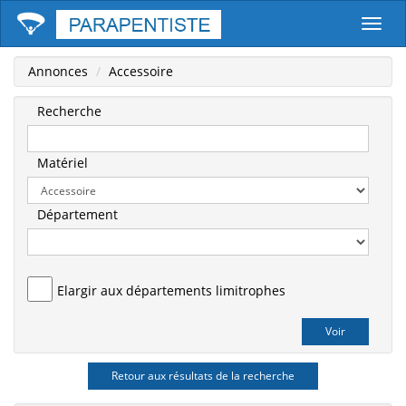
Parape
Annonces
Accessoire
Recherche
Matériel
Département
Elargir aux départements limitrophes
Retour aux résultats de la recherche