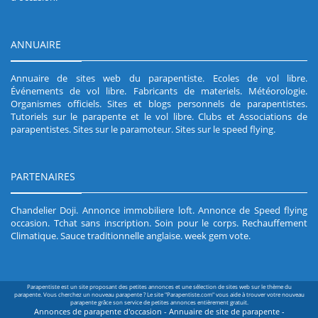
ANNUAIRE
Annuaire de sites web du parapentiste
.
Ecoles de vol libre
.
Événements de vol libre
.
Fabricants de materiels
.
Météorologie
.
Organismes officiels
.
Sites et blogs personnels de parapentistes
.
Tutoriels sur le parapente et le vol libre
.
Clubs et Associations de
parapentistes
.
Sites sur le paramoteur
.
Sites sur le speed flying
.
PARTENAIRES
Chandelier Doji
.
Annonce immobiliere loft
.
Annonce de Speed flying
occasion
.
Tchat sans inscription
.
Soin pour le corps
.
Rechauffement
Climatique
.
Sauce traditionnelle anglaise
.
week gem vote
.
Parapentiste est un site proposant des petites annonces et une sélection de sites web sur le thème du
parapente. Vous cherchez un nouveau parapente ? Le site "Parapentiste.com" vous aide à trouver votre nouveau
parapente grâce son service de petites annonces entièrement gratuit.
Annonces de parapente d'occasion - Annuaire de site de parapente -