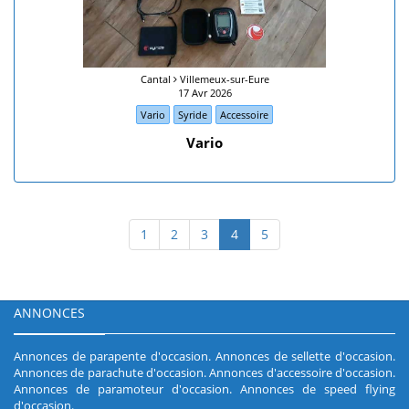
Cantal
Villemeux-sur-Eure
17 Avr 2026
Vario
Syride
Accessoire
Vario
1
2
3
4
5
ANNONCES
Annonces de parapente d'occasion
.
Annonces de sellette d'occasion
.
Annonces de parachute d'occasion
.
Annonces d'accessoire d'occasion
.
Annonces de paramoteur d'occasion
.
Annonces de speed flying
d'occasion
.