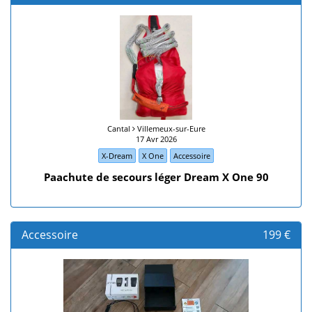
Cantal
Villemeux-sur-Eure
17 Avr 2026
X-Dream
X One
Accessoire
Paachute de secours léger Dream X One 90
Accessoire
199 €