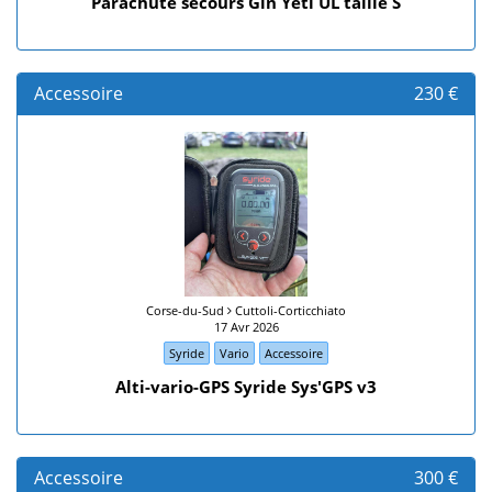
Parachute secours Gin Yeti UL taille S
Accessoire
230 €
Corse-du-Sud
Cuttoli-Corticchiato
17 Avr 2026
Syride
Vario
Accessoire
Alti-vario-GPS Syride Sys'GPS v3
Accessoire
300 €