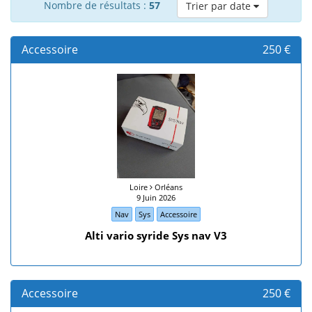
Nombre de résultats :
57
Trier par date
Accessoire
250 €
Loire
Orléans
9 Juin 2026
Nav
Sys
Accessoire
Alti vario syride Sys nav V3
Accessoire
250 €