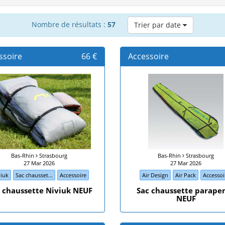
Nombre de résultats :
57
Trier par date
ssoire
66 €
Accessoire
Bas-Rhin
Strasbourg
Bas-Rhin
Strasbourg
27 Mar 2026
27 Mar 2026
viuk
Sac chausset...
Accessoire
Air Design
Air Pack
Accessoi
 chaussette Niviuk NEUF
Sac chaussette parape
NEUF