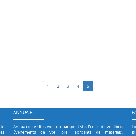
1
2
3
4
5
ANNUAIRE
P
tte
Annuaire de sites web du parapentiste
.
Ecoles de vol libre
.
Lo
es
Événements de vol libre
.
Fabricants de materiels
.
gr