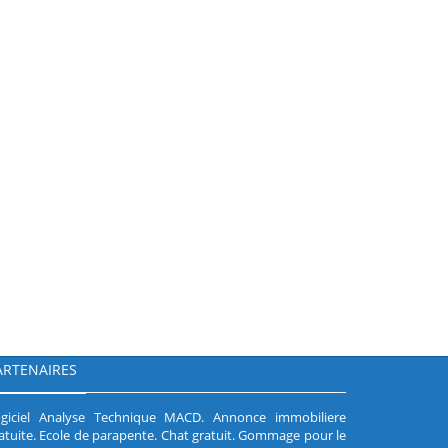
ARTENAIRES
giciel Analyse Technique MACD
.
Annonce immobiliere
atuite
.
Ecole de parapente
.
Chat gratuit
.
Gommage pour le