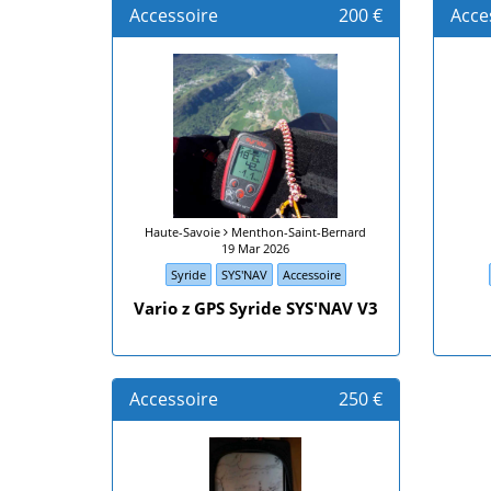
Accessoire
200 €
Acce
Haute-Savoie
Menthon-Saint-Bernard
19 Mar 2026
Syride
SYS'NAV
Accessoire
Vario z GPS Syride SYS'NAV V3
Accessoire
250 €