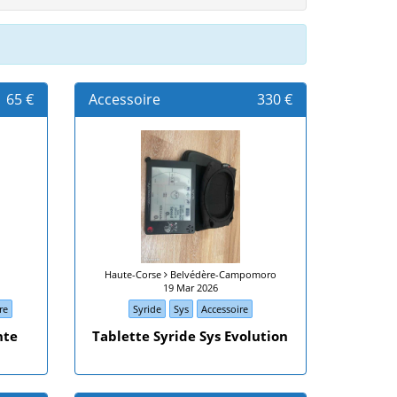
65 €
Accessoire
330 €
Haute-Corse
Belvédère-Campomoro
19 Mar 2026
re
Syride
Sys
Accessoire
nte
Tablette Syride Sys Evolution