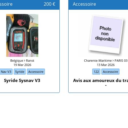
ssoire
200 €
Accessoire
Belgique
Ranst
Charente-Maritime
PARIS 03
19 Mar 2026
13 Mar 2026
Nav V3
Syride
Accessoire
122
Accessoire
Syride Sysnav V3
Avis aux amoureux du tr
-