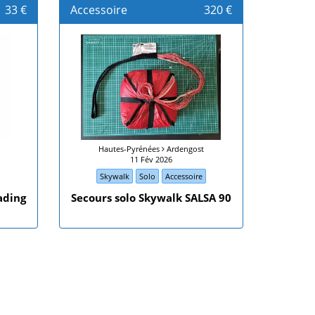
33 €
Accessoire
320 €
Hautes-Pyrénées
Ardengost
11 Fév 2026
Skywalk
Solo
Accessoire
ading
Secours solo Skywalk SALSA 90