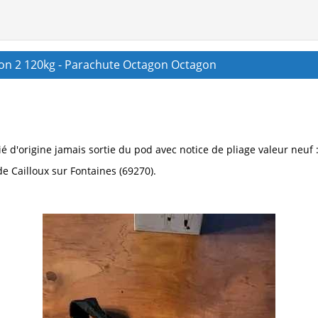
on 2 120kg - Parachute Octagon Octagon
é d'origine jamais sortie du pod avec notice de pliage valeur neuf 
e Cailloux sur Fontaines (69270).