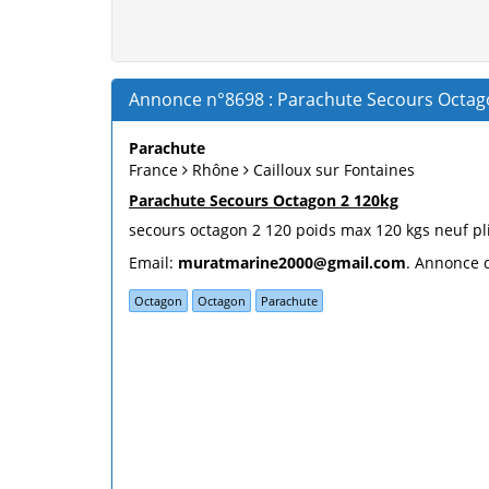
Annonce n°8698 : Parachute Secours Octag
Parachute
France
Rhône
Cailloux sur Fontaines
Parachute Secours Octagon 2 120kg
secours octagon 2 120 poids max 120 kgs neuf pli
Email:
muratmarine2000@gmail.com
. Annonce d
Octagon
Octagon
Parachute