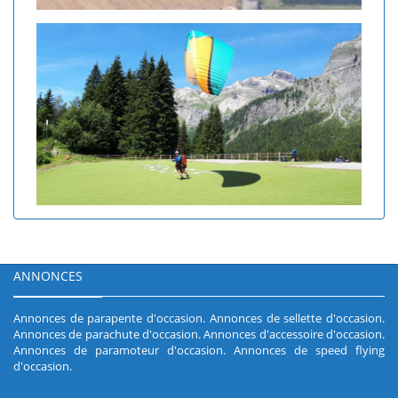
ANNONCES
Annonces de parapente d'occasion
.
Annonces de sellette d'occasion
.
Annonces de parachute d'occasion
.
Annonces d'accessoire d'occasion
.
Annonces de paramoteur d'occasion
.
Annonces de speed flying
d'occasion
.