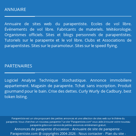
ANNUAIRE
Annuaire de sites web du parapentiste
.
Ecoles de vol libre
.
Événements de vol libre
.
Fabricants de materiels
.
Météorologie
.
Organismes officiels
.
Sites et blogs personnels de parapentistes
.
Tutoriels sur le parapente et le vol libre
.
Clubs et Associations de
parapentistes
.
Sites sur le paramoteur
.
Sites sur le speed flying
.
PARTENAIRES
Logiciel Analyse Technique Stochastique
.
Annonce immobiliere
appartement
.
Magasin de parapente
.
Tchat sans inscription
.
Produit
gourmand pour le bain
.
Crise des dettes
.
Curly Wurly de Cadbury
.
best
token listing
.
Parapentiste est un site proposant des petites annonces et une sélection de sites web sur le thème du
parapente. Vous cherchez un nouveau parapente ? Le site "Parapentiste.com" vous aide à trouver votre nouveau
parapente grâce son service de petites annonces entièrement gratuit.
Annonces de parapente d'occasion - Annuaire de site de parapente -
Parapentiste.com @ copyrights 2004-2026 -
Nous contacter
-
Plan du site
-