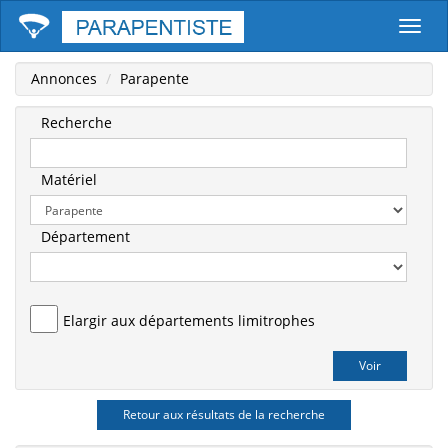
Parape
Annonces
Parapente
Recherche
Matériel
Département
Elargir aux départements limitrophes
Retour aux résultats de la recherche