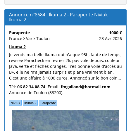
Annonce n°8684 : Ikuma 2 - Parapente Niviuk
Ikuma 2
Parapente
1000 €
France
Var
Toulon
23 Avr 2026
Ikuma 2
Je vends ma belle Ikuma qui n'a que 95h, faute de temps,
révisée Paracheck en février 26, pas volé depuis, couleur
Java, verte et flèches oranges, Très bonne voile d'accès au
B+, elle ne m'a jamais surpris et plane vraiment bien.
C'est une affaire à 1000 euros. Annoncé sur le bon coin...
Tél:
06 82 34 08 74
. Email:
fmgalland@hotmail.com
.
Annonce de Toulon (83200).
Niviuk
Ikuma 2
Parapente