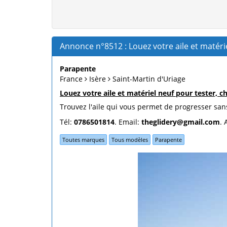
Annonce n°8512 : Louez votre aile et matér
Parapente
France
Isère
Saint-Martin d'Uriage
Louez votre aile et matériel neuf pour tester, c
Trouvez l'aile qui vous permet de progresser sans 
Tél:
0786501814
. Email:
theglidery@gmail.com
. 
Toutes marques
Tous modèles
Parapente