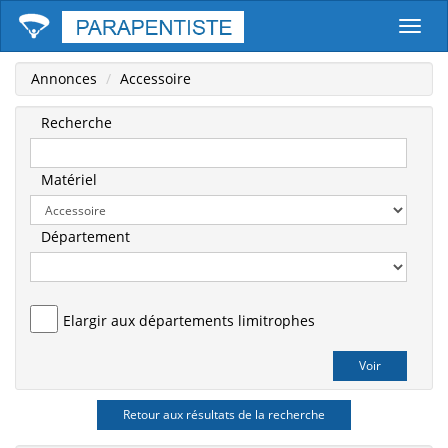
Parape
Annonces
Accessoire
Recherche
Matériel
Département
Elargir aux départements limitrophes
Retour aux résultats de la recherche