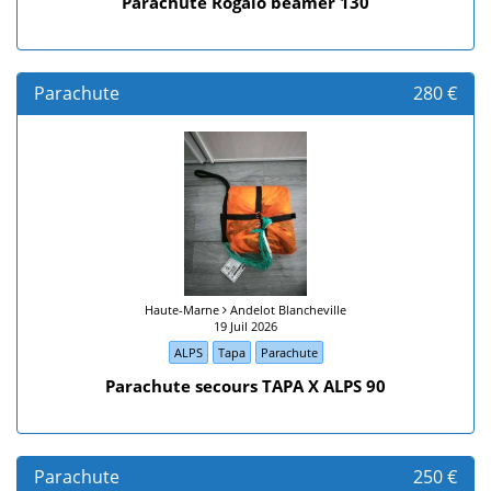
Parachute Rogalo beamer 130
Parachute
280 €
Haute-Marne
Andelot Blancheville
19 Juil 2026
ALPS
Tapa
Parachute
Parachute secours TAPA X ALPS 90
Parachute
250 €