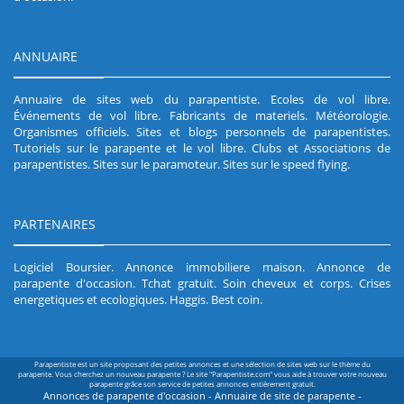
ANNUAIRE
Annuaire de sites web du parapentiste
.
Ecoles de vol libre
.
Événements de vol libre
.
Fabricants de materiels
.
Météorologie
.
Organismes officiels
.
Sites et blogs personnels de parapentistes
.
Tutoriels sur le parapente et le vol libre
.
Clubs et Associations de
parapentistes
.
Sites sur le paramoteur
.
Sites sur le speed flying
.
PARTENAIRES
Logiciel Boursier
.
Annonce immobiliere maison
.
Annonce de
parapente d'occasion
.
Tchat gratuit
.
Soin cheveux et corps
.
Crises
energetiques et ecologiques
.
Haggis
.
Best coin
.
Parapentiste est un site proposant des petites annonces et une sélection de sites web sur le thème du
parapente. Vous cherchez un nouveau parapente ? Le site "Parapentiste.com" vous aide à trouver votre nouveau
parapente grâce son service de petites annonces entièrement gratuit.
Annonces de parapente d'occasion - Annuaire de site de parapente -