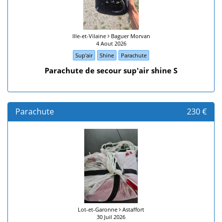
Ille-et-Vilaine
Baguer Morvan
4 Aout 2026
Sup'air
Shine
Parachute
Parachute de secour sup'air shine S
Parachute
230 €
Lot-et-Garonne
Astaffort
30 Juil 2026