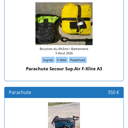
Bouches-du-Rhône
Barbentane
5 Aout 2026
Sup'air
F-Xlite
Parachute
Parachute Secour Sup.Air F-Xlite A3
Parachute
350 €