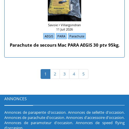
Savoie
Villargondran
11 Juil 2026
AEGIS
PARA
Parachute
Parachute de secours Mac PARA AEGIS 30 ptv 95kg.
1
2
3
4
5
ANNONCES
Annonces de parapente d'occasion
.
Annonces de sellette d'occasion
.
Annonces de parachute d'occasion
.
Annonces d'accessoire d'occasion
.
Annonces de paramoteur d'occasion
.
Annonces de speed flying
d'occasion
.