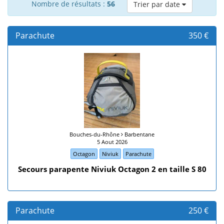
Nombre de résultats :
56
Trier par date
Parachute
350 €
Bouches-du-Rhône
Barbentane
5 Aout 2026
Octagon
Niviuk
Parachute
Secours parapente Niviuk Octagon 2 en taille S 80
Parachute
250 €