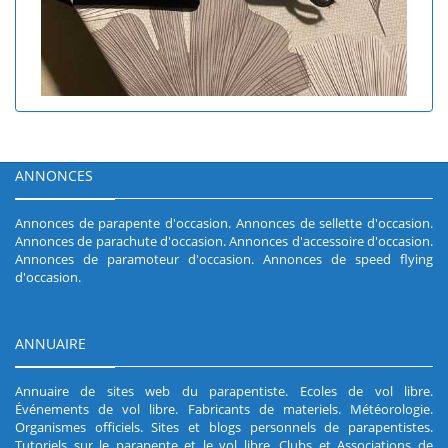
ANNONCES
Annonces de parapente d'occasion
.
Annonces de sellette d'occasion
.
Annonces de parachute d'occasion
.
Annonces d'accessoire d'occasion
.
Annonces de paramoteur d'occasion
.
Annonces de speed flying
d'occasion
.
ANNUAIRE
Annuaire de sites web du parapentiste
.
Ecoles de vol libre
.
Événements de vol libre
.
Fabricants de materiels
.
Météorologie
.
Organismes officiels
.
Sites et blogs personnels de parapentistes
.
Tutoriels sur le parapente et le vol libre
.
Clubs et Associations de