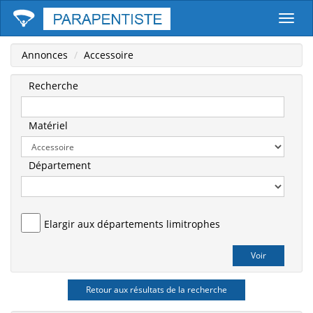
Parape
Annonces
Accessoire
Recherche
Matériel
Département
Elargir aux départements limitrophes
Retour aux résultats de la recherche