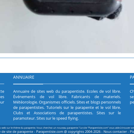
ANNUAIRE
P
tte
Annuaire de sites web du parapentiste
.
Ecoles de vol libre
.
Ch
es
Événements de vol libre
.
Fabricants de materiels
.
se
ur
Météorologie
.
Organismes officiels
.
Sites et blogs personnels
pe
de parapentistes
.
Tutoriels sur le parapente et le vol libre
.
Clubs et Associations de parapentistes
.
Sites sur le
paramoteur
.
Sites sur le speed flying
.
es web sur le thème du parapente. Vous cherchez un nouveau parapente ? Le site "Parapentiste.com" vous aide à trouver vo
 de site de parapente - Parapentiste.com @ copyrights 2004-2026 -
Nous contacter
-
Pl