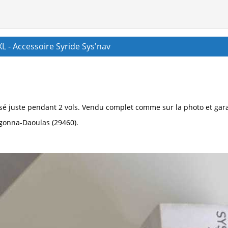
L - Accessoire Syride Sys'nav
isé juste pendant 2 vols. Vendu complet comme sur la photo et gara
gonna-Daoulas (29460).