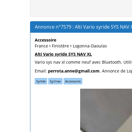
Annonce n°7579 : Alti Vario syride SYS NAV X
Accessoire
France
Finistère
Logonna-Daoulas
Alti Vario syride SYS NAV XL
Vario sys nav xl comme neuf avec Bluetooth. Util
Email:
perrota.anne@gmail.com
. Annonce de Lo
Syride
Sys'nav
Accessoire