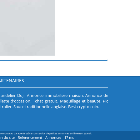
ARTENAIRES
andelier Doji
.
Annonce immobiliere maison
.
Annonce de
llette d'occasion
.
Tchat gratuit
.
Maquillage et beaute
.
Pic
trolier
.
Sauce traditionnelle anglaise
.
Best crypto coin
.
tre nouveau parapente grâce son service de petites annonces entièrement gratuit.
an du site
-
Référencement
-
Annonces
- 17 ms