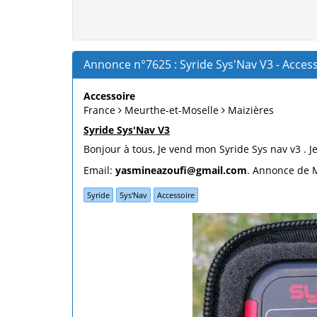
Annonce n°7625 : Syride Sys'Nav V3 - Access
Accessoire
France
Meurthe-et-Moselle
Maizières
Syride Sys'Nav V3
Bonjour à tous, Je vend mon Syride Sys nav v3 . J
Email:
yasmineazoufi@gmail.com
. Annonce de M
Syride
Sys'Nav
Accessoire