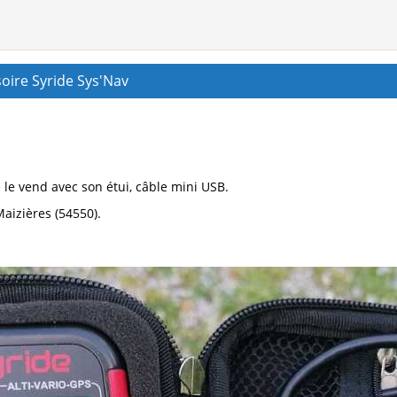
oire Syride Sys'Nav
e le vend avec son étui, câble mini USB.
aizières (54550).