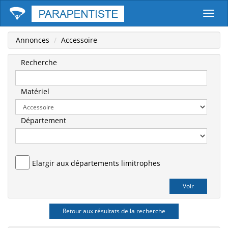
Parape
Annonces
Accessoire
Recherche
Matériel
Département
Elargir aux départements limitrophes
Retour aux résultats de la recherche