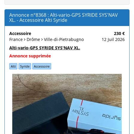
Annonce n°8368 : Alti-vario-GPS SYRIDE SYS'NAV
XL. - Accessoire Alti Syride
Accessoire
230 €
France
Drôme
Ville-di-Pietrabugno
12 Juil 2026
Alti-vario-GPS SYRIDE SYS'NAV XL.
Annonce supprimée
Alti
Syride
Accessoire