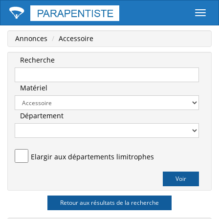
Parape
Annonces
Accessoire
Recherche
Matériel
Département
Elargir aux départements limitrophes
Retour aux résultats de la recherche