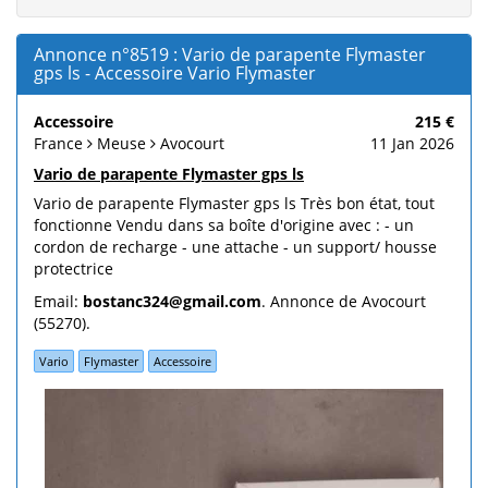
Annonce n°8519 : Vario de parapente Flymaster
gps ls - Accessoire Vario Flymaster
Accessoire
215 €
France
Meuse
Avocourt
11 Jan 2026
Vario de parapente Flymaster gps ls
Vario de parapente Flymaster gps ls Très bon état, tout
fonctionne Vendu dans sa boîte d'origine avec : - un
cordon de recharge - une attache - un support/ housse
protectrice
Email:
bostanc324@gmail.com
. Annonce de Avocourt
(55270).
Vario
Flymaster
Accessoire