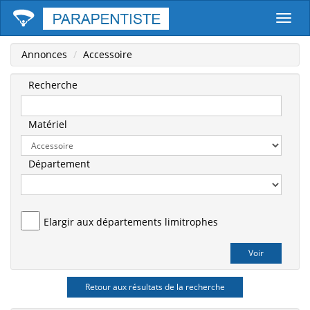
Parape
Annonces
Accessoire
Recherche
Matériel
Département
Elargir aux départements limitrophes
Retour aux résultats de la recherche