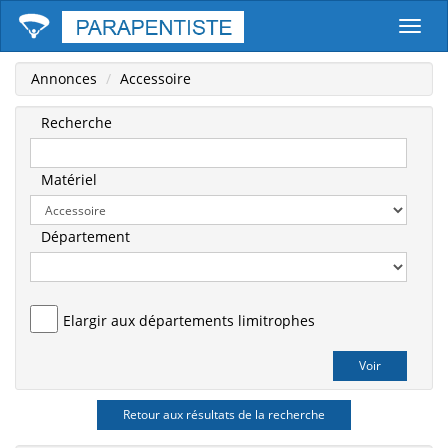
Parape
Annonces
Accessoire
Recherche
Matériel
Département
Elargir aux départements limitrophes
Retour aux résultats de la recherche