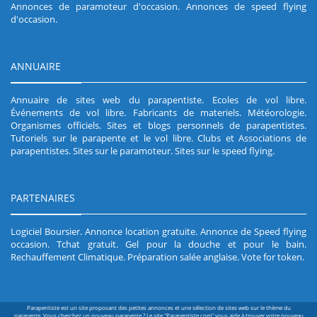
Annonces de paramoteur d'occasion
.
Annonces de speed flying
d'occasion
.
ANNUAIRE
Annuaire de sites web du parapentiste
.
Ecoles de vol libre
.
Événements de vol libre
.
Fabricants de materiels
.
Météorologie
.
Organismes officiels
.
Sites et blogs personnels de parapentistes
.
Tutoriels sur le parapente et le vol libre
.
Clubs et Associations de
parapentistes
.
Sites sur le paramoteur
.
Sites sur le speed flying
.
PARTENAIRES
Logiciel Boursier
.
Annonce location gratuite
.
Annonce de Speed flying
occasion
.
Tchat gratuit
.
Gel pour la douche et pour le bain
.
Rechauffement Climatique
.
Préparation salée anglaise
.
Vote for token
.
Parapentiste est un site proposant des petites annonces et une sélection de sites web sur le thème du
parapente. Vous cherchez un nouveau parapente ? Le site "Parapentiste.com" vous aide à trouver votre nouveau