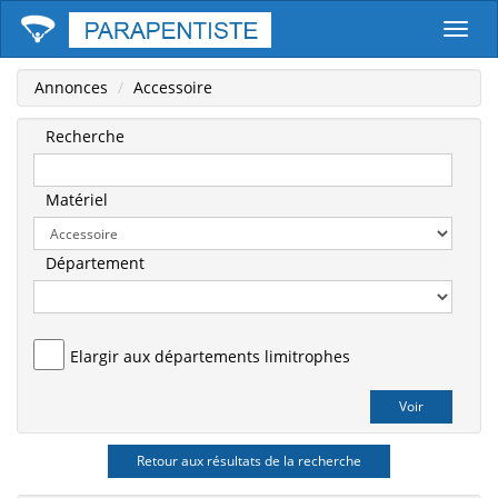
Parape
Annonces
Accessoire
Recherche
Matériel
Département
Elargir aux départements limitrophes
Retour aux résultats de la recherche