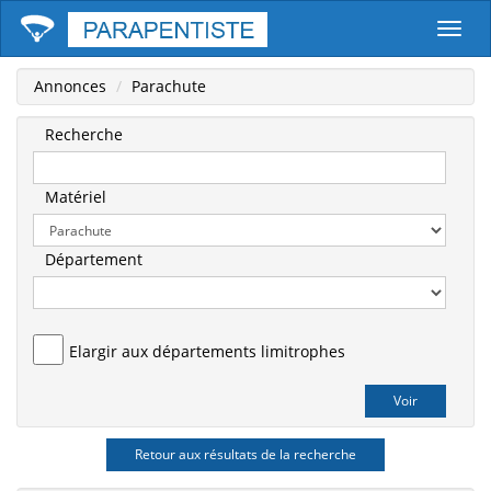
Parape
Annonces
Parachute
Recherche
Matériel
Département
Elargir aux départements limitrophes
Retour aux résultats de la recherche