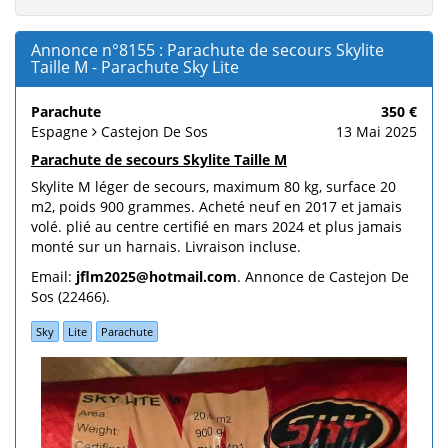
Annonce n°8155 : Parachute de secours Skylite
Taille M - Parachute Sky Lite
Parachute
350 €
Espagne
Castejon De Sos
13 Mai 2025
Parachute de secours Skylite Taille M
Skylite M léger de secours, maximum 80 kg, surface 20
m2, poids 900 grammes. Acheté neuf en 2017 et jamais
volé. plié au centre certifié en mars 2024 et plus jamais
monté sur un harnais. Livraison incluse.
Email:
jflm2025@hotmail.com
. Annonce de Castejon De
Sos (22466).
Sky
Lite
Parachute