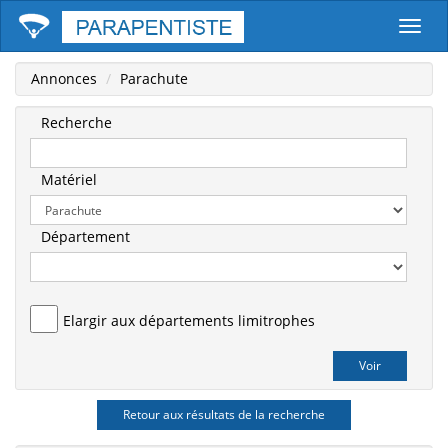
Parape
Annonces
Parachute
Recherche
Matériel
Département
Elargir aux départements limitrophes
Retour aux résultats de la recherche