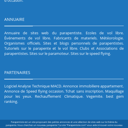
d'occasion
.
ANNUAIRE
Annuaire de sites web du parapentiste
.
Ecoles de vol libre
.
Événements de vol libre
.
Fabricants de materiels
.
Météorologie
.
Organismes officiels
.
Sites et blogs personnels de parapentistes
.
Tutoriels sur le parapente et le vol libre
.
Clubs et Associations de
parapentistes
.
Sites sur le paramoteur
.
Sites sur le speed flying
.
PARTENAIRES
Logiciel Analyse Technique MACD
.
Annonce immobiliere appartement
.
Annonce de Speed flying occasion
.
Tchat sans inscription
.
Maquillage
pour les yeux
.
Rechauffement Climatique
.
Vegemite
.
best gem
ranking
.
Parapentiste est un site proposant des petites annonces et une sélection de sites web sur le thème du
parapente. Vous cherchez un nouveau parapente ? Le site "Parapentiste.com" vous aide à trouver votre nouveau