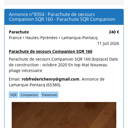
Annonce n°8354 : Parachute de secours
Companion SQR 160 - Parachute SQR Companion
Parachute
240 €
France
Hautes-Pyrénées
Lamarque-Pontacq
11 Juil 2026
Parachute de secours Companion SQR 160
Parachute de secours Companion SQR 160 (biplace) Date
de construction : octobre 2020 En top état Nouveau
pliage nécessaire
Email:
robfrederichenry@gmail.com
. Annonce de
Lamarque-Pontacq (65380).
SQR
Companion
Parachute