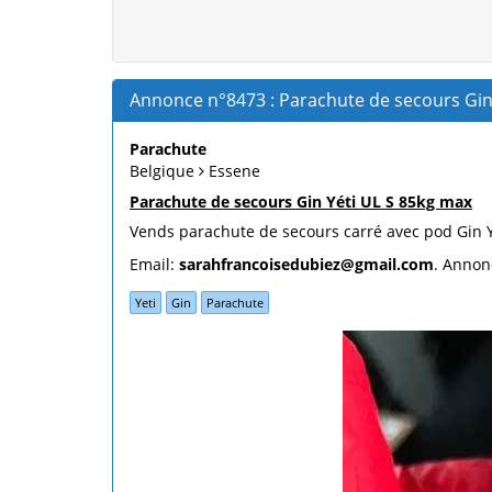
Annonce n°8473 : Parachute de secours Gin 
Parachute
Belgique
Essene
Parachute de secours Gin Yéti UL S 85kg max
Vends parachute de secours carré avec pod Gin Y
Email:
sarahfrancoisedubiez@gmail.com
. Annon
Yeti
Gin
Parachute