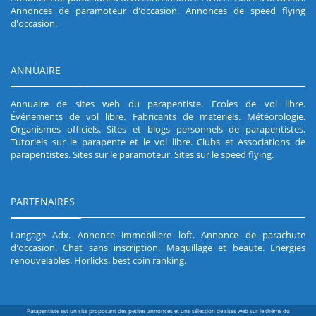
Annonces de paramoteur d'occasion
.
Annonces de speed flying
d'occasion
.
ANNUAIRE
Annuaire de sites web du parapentiste
.
Ecoles de vol libre
.
Événements de vol libre
.
Fabricants de materiels
.
Météorologie
.
Organismes officiels
.
Sites et blogs personnels de parapentistes
.
Tutoriels sur le parapente et le vol libre
.
Clubs et Associations de
parapentistes
.
Sites sur le paramoteur
.
Sites sur le speed flying
.
PARTENAIRES
Langage Adx
.
Annonce immobiliere loft
.
Annonce de parachute
d'occasion
.
Chat sans inscription
.
Maquillage et beaute
.
Energies
renouvelables
.
Horlicks
.
best coin ranking
.
Parapentiste est un site proposant des petites annonces et une sélection de sites web sur le thème du