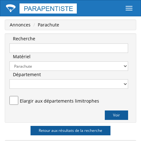
Parape
Annonces
Parachute
Recherche
Matériel
Département
Elargir aux départements limitrophes
Retour aux résultats de la recherche