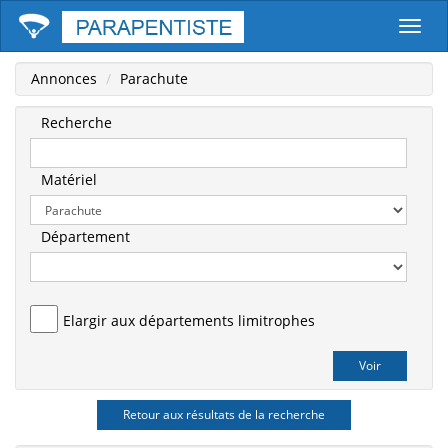
Parape
Annonces
Parachute
Recherche
Matériel
Département
Elargir aux départements limitrophes
Retour aux résultats de la recherche