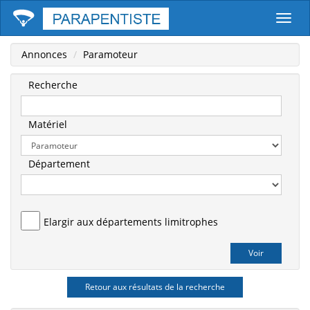
Parape
Annonces
Paramoteur
Recherche
Matériel
Département
Elargir aux départements limitrophes
Retour aux résultats de la recherche