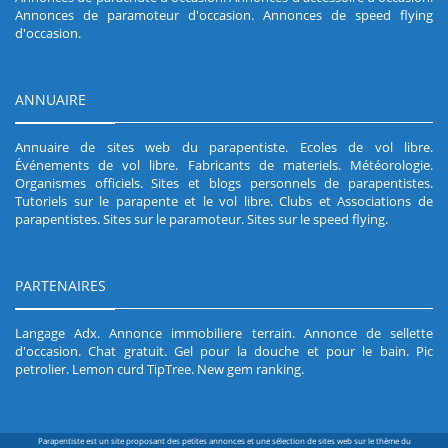
Annonces de paramoteur d'occasion
.
Annonces de speed flying
d'occasion
.
ANNUAIRE
Annuaire de sites web du parapentiste
.
Ecoles de vol libre
.
Événements de vol libre
.
Fabricants de materiels
.
Météorologie
.
Organismes officiels
.
Sites et blogs personnels de parapentistes
.
Tutoriels sur le parapente et le vol libre
.
Clubs et Associations de
parapentistes
.
Sites sur le paramoteur
.
Sites sur le speed flying
.
PARTENAIRES
Langage Adx
.
Annonce immobiliere terrain
.
Annonce de sellette
d'occasion
.
Chat gratuit
.
Gel pour la douche et pour le bain
.
Pic
petrolier
.
Lemon curd TipTree
.
New gem ranking
.
Parapentiste est un site proposant des petites annonces et une sélection de sites web sur le thème du