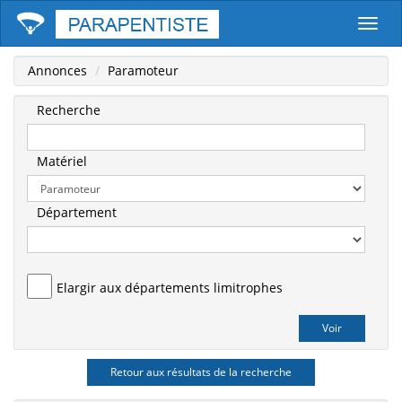
Parape
Annonces
Paramoteur
Recherche
Matériel
Département
Elargir aux départements limitrophes
Retour aux résultats de la recherche