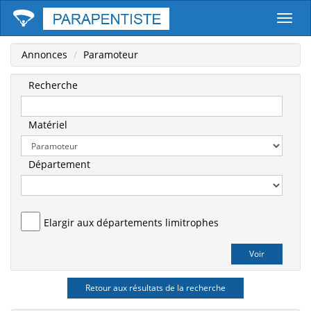
Parape
Annonces
Paramoteur
Recherche
Matériel
Département
Elargir aux départements limitrophes
Retour aux résultats de la recherche