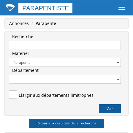
Parape
Annonces
Parapente
Recherche
Matériel
Département
Elargir aux départements limitrophes
Retour aux résultats de la recherche