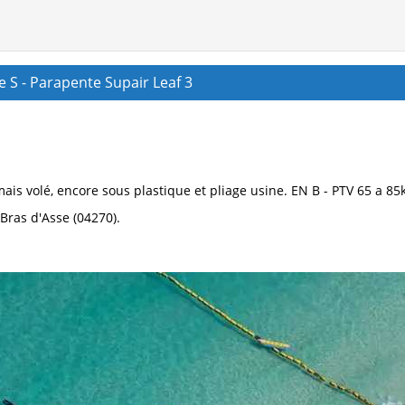
e S - Parapente Supair Leaf 3
mais volé, encore sous plastique et pliage usine. EN B - PTV 65 a 85
Bras d'Asse (04270).