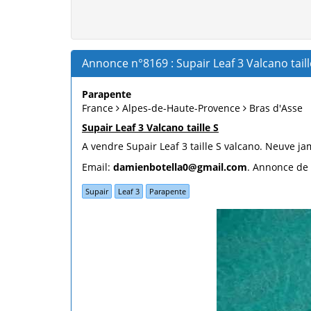
Annonce n°8169 : Supair Leaf 3 Valcano taill
Parapente
France
Alpes-de-Haute-Provence
Bras d'Asse
Supair Leaf 3 Valcano taille S
A vendre Supair Leaf 3 taille S valcano. Neuve ja
Email:
damienbotella0@gmail.com
. Annonce de 
Supair
Leaf 3
Parapente