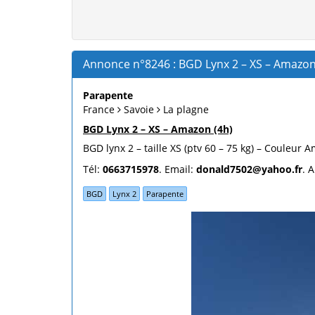
Annonce n°8246 : BGD Lynx 2 – XS – Amazon
Parapente
France
Savoie
La plagne
BGD Lynx 2 – XS – Amazon (4h)
BGD lynx 2 – taille XS (ptv 60 – 75 kg) – Couleur
Tél:
0663715978
. Email:
donald7502@yahoo.fr
. 
BGD
Lynx 2
Parapente