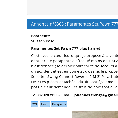
Annonce n°8306 : Paramentes Set Pawn 777
Parapente
Suisse
Basel
Paramentes Set Pawn 777 plus harnet
C'est avec le cœur lourd que je propose à la ven
débuter. Ce parapente a effectué moins de 100 vol
n'est donnée ; le dernier parachute de secours a 
un accident et est en bon état d'usage. Je propo
Sellette : Swing Connect Reverse 2 M 3) Parachu
PMR Les pièces détachées du kit sont également d
possible sur demande (les frais de port sont à véri
Tél:
0782071335
. Email:
johannes.frenger@gmai
777
Pawn
Parapente