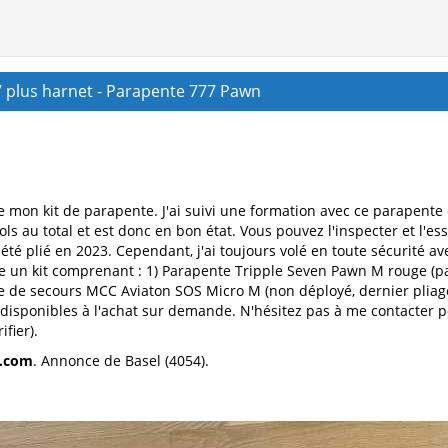
 plus harnet - Parapente 777 Pawn
te mon kit de parapente. J'ai suivi une formation avec ce parapent
s au total et est donc en bon état. Vous pouvez l'inspecter et l'e
été plié en 2023. Cependant, j'ai toujours volé en toute sécurité av
se un kit comprenant : 1) Parapente Tripple Seven Pawn M rouge (par
te de secours MCC Aviaton SOS Micro M (non déployé, dernier pliag
isponibles à l'achat sur demande. N'hésitez pas à me contacter po
fier).
l.com
. Annonce de Basel (4054).