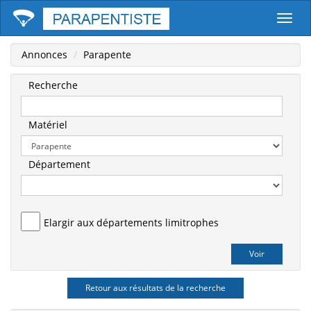
Parape
Annonces
Parapente
Recherche
Matériel
Département
Elargir aux départements limitrophes
Retour aux résultats de la recherche