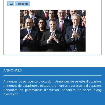
122
Parapente
ANNONCES
Annonces de parapente d'occasion
.
Annonces de sellette d'occasion
.
Annonces de parachute d'occasion
.
Annonces d'accessoire d'occasion
.
Annonces de paramoteur d'occasion
.
Annonces de speed flying
d'occasion
.