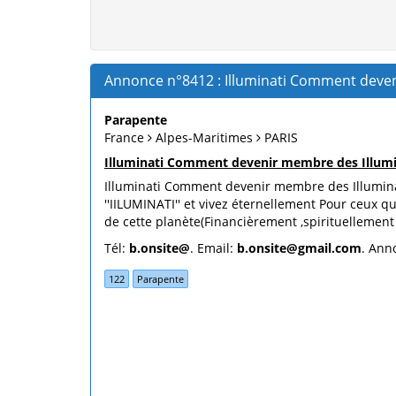
Annonce n°8412 : Illuminati Comment deveni
Parapente
France
Alpes-Maritimes
PARIS
Illuminati Comment devenir membre des Illumin
Illuminati Comment devenir membre des Illumina
''IILUMINATI'' et vivez éternellement Pour ceux 
de cette planète(Financièrement ,spirituellement ,
Tél:
b.onsite@
. Email:
b.onsite@gmail.com
. Ann
122
Parapente