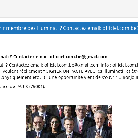
r membre des Illuminati ? Contactez email: officiel.com.b
ati ? Contactez email: officiel.com.be@gmail.com
ti ? Contactez email: officiel.com.be@gmail.com info : officiel.
qui veulent réellement '' SIGNER UN PACTE AVEC les Illuminati ''et 
physiquement etc ...) . Une opportunité vient de s'ouvrir...-Bonjour
once de PARIS (75001).