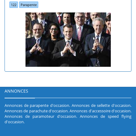
122
Parapente
ANNONCES
Annonces de parapente d'occasion
.
Annonces de sellette d'occasion
.
Annonces de parachute d'occasion
.
Annonces d'accessoire d'occasion
.
Annonces de paramoteur d'occasion
.
Annonces de speed flying
d'occasion
.