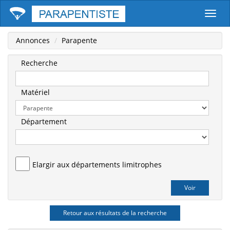
Parape
Annonces
Parapente
Recherche
Matériel
Département
Elargir aux départements limitrophes
Retour aux résultats de la recherche