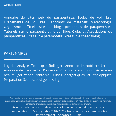
ANNUAIRE
Annuaire de sites web du parapentiste
.
Ecoles de vol libre
.
Événements de vol libre
.
Fabricants de materiels
.
Météorologie
.
Organismes officiels
.
Sites et blogs personnels de parapentistes
.
Tutoriels sur le parapente et le vol libre
.
Clubs et Associations de
parapentistes
.
Sites sur le paramoteur
.
Sites sur le speed flying
.
PARTENAIRES
Logiciel Analyse Technique Bollinger
.
Annonce immobiliere terrain
.
Annonce de parapente d'occasion
.
Chat sans inscription
.
Accessoire
beaute gourmand fantaisie
.
Crises energetiques et ecologiques
.
Preparation Scones
.
best gem listing
.
Parapentiste est un site proposant des petites annonces et une sélection de sites web sur le thème du
parapente. Vous cherchez un nouveau parapente ? Le site "Parapentiste.com" vous aide à trouver votre nouveau
parapente grâce son service de petites annonces entièrement gratuit.
Annonces de parapente d'occasion - Annuaire de site de parapente -
Parapentiste.com @ copyrights 2004-2026 -
Nous contacter
-
Plan du site
-
Référencement
-
Annonces
- 21 ms