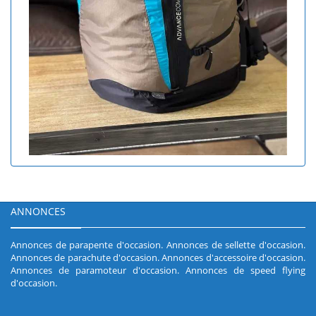
ANNONCES
Annonces de parapente d'occasion
.
Annonces de sellette d'occasion
.
Annonces de parachute d'occasion
.
Annonces d'accessoire d'occasion
.
Annonces de paramoteur d'occasion
.
Annonces de speed flying
d'occasion
.