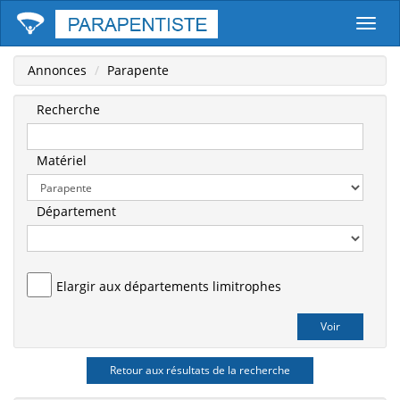
Parape
Annonces
Parapente
Recherche
Matériel
Département
Elargir aux départements limitrophes
Retour aux résultats de la recherche