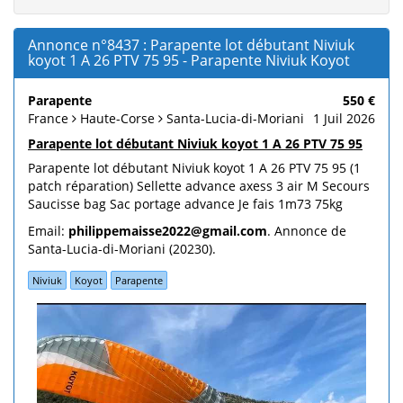
Annonce n°8437 : Parapente lot débutant Niviuk
koyot 1 A 26 PTV 75 95 - Parapente Niviuk Koyot
Parapente
550 €
France
Haute-Corse
Santa-Lucia-di-Moriani
1 Juil 2026
Parapente lot débutant Niviuk koyot 1 A 26 PTV 75 95
Parapente lot débutant Niviuk koyot 1 A 26 PTV 75 95 (1
patch réparation) Sellette advance axess 3 air M Secours
Saucisse bag Sac portage advance Je fais 1m73 75kg
Email:
philippemaisse2022@gmail.com
. Annonce de
Santa-Lucia-di-Moriani (20230).
Niviuk
Koyot
Parapente