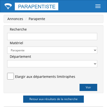
Parape
Annonces
Parapente
Recherche
Matériel
Département
Elargir aux départements limitrophes
Retour aux résultats de la recherche