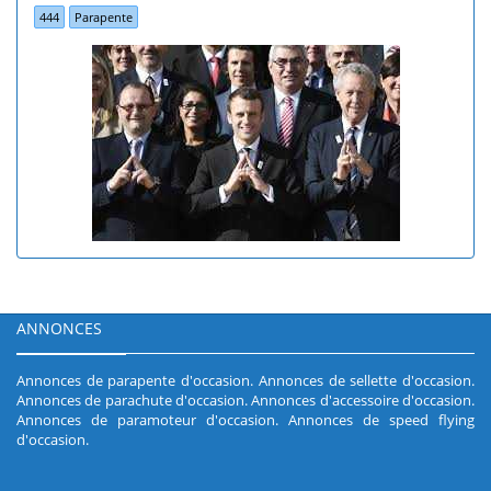
444
Parapente
ANNONCES
Annonces de parapente d'occasion
.
Annonces de sellette d'occasion
.
Annonces de parachute d'occasion
.
Annonces d'accessoire d'occasion
.
Annonces de paramoteur d'occasion
.
Annonces de speed flying
d'occasion
.