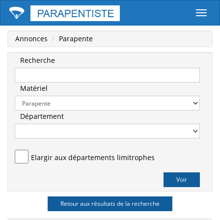
Parape
Annonces
Parapente
Recherche
Matériel
Département
Elargir aux départements limitrophes
Retour aux résultats de la recherche