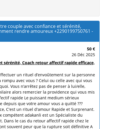
re couple avec confiance et sérénité,
e, comment rendre amoureux +2290199750761 -
50 €
26 Déc 2025
sérénité, Coach retour affectif rapide efficace,
effectuer un rituel d’envoûtement sur la personne
 a rompu avec vous ? Celui ou celle avec qui vous
oi. Vous n’arrêtez pas de penser à lui/elle,
milaire alors remercier la providence qui vous mis
fectif rapide Le puissant medium sérieux
e depuis que votre amour vous a quitté ???
cace, C'est un rituel d'amour Rapide et Surprenant.
ux compétent adakanli est un Spécialiste du
 Dans le cas du retour affectif rapide chez le
ont souvent peur que la rupture soit définitive A