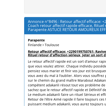
Annonce n°8496 : Retour affectif efficace: 
Coach retour affectif rapide efficace, Ritu
Parapente ASTUCE RETOUR AMOUREUX EFF
Parapente
Finlande
Toulouse
Retour affectif efficace: +2290199750761: Raviv
Rituel retour d'affection sérieux, Jeter un s
Le retour affectif rapide est un sort d'amour ra
que vous voulez attirer. Chaque individu possède 
pensiez vous marier et finir vos jour est brusqu
vous avez du mal à l’oublier. Alors vous souffrez
sur le chemin du grand maître Marabout Adakanli
compétent adakanli résout tout vos problème de c
sachez que le retour affectif rapide et Définitif 
Le medium adakanli faire un rituel Sérieux et ef
Retour de l'être Aimé rapide il faire toujours c
puissant medium adakanli, vous aurez toujours une