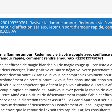
+2290199750761: Raviver la flamme amour, Redonnez vie à vot
el retour d'affection sérieux, Jeter un sort d'amour rapid
ICACE AV
er la flamme amour, Redonnez vie à votre couple avec confiance et 
ort d'amour rapide, comment rendre amoureux +2290199750761
pide et efficace de magie blanche ou de magie rouge qui consiste à 
deux énergies, l’une positive et l’autre négative. Votre partenaire
ement devenu votre Ex sans que vous ne compreniez vraiment pourqu
 profondément de cette rupture. Si vous êtes dans une situation si
 Sérieux et compétent qui détient le pouvoir absolue du retour af
ouple rapide et immédiat . Mais vous avez perdu la raison de vivr
de l’être Aimé est un rituel de désenvoutement rapide fiable et effi
ficace dans la discrétion total et Assurée. Le Grand Marabout série
es travaux d'amour sérieusement & Honnêtement et Sans Engagement.
 envie que le retour de l’ex soit très rapide. Car, les consultants 