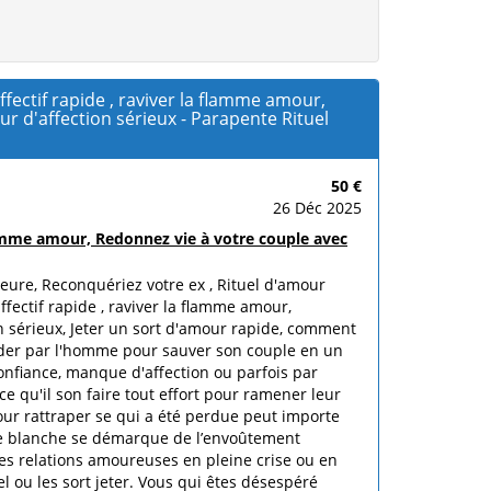
ctif rapide , raviver la flamme amour,
ur d'affection sérieux - Parapente Rituel
50 €
26 Déc 2025
amme amour, Redonnez vie à votre couple avec
 heure, Reconquériez votre ex , Rituel d'amour
ectif rapide , raviver la flamme amour,
ion sérieux, Jeter un sort d'amour rapide, comment
ander par l'homme pour sauver son couple en un
onfiance, manque d'affection ou parfois par
e qu'il son faire tout effort pour ramener leur
our rattraper se qui a été perdue peut importe
magie blanche se démarque de l’envoûtement
es relations amoureuses en pleine crise ou en
l ou les sort jeter. Vous qui êtes désespéré