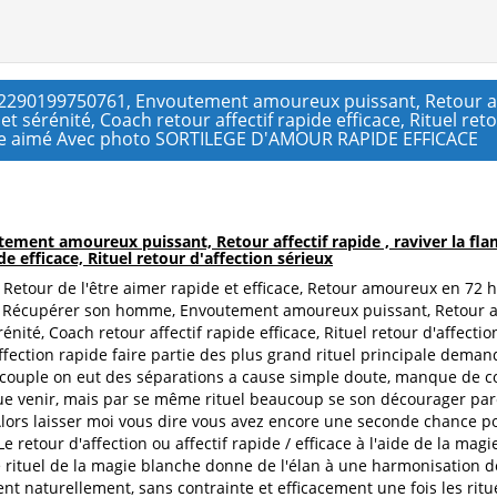
90199750761, Envoutement amoureux puissant, Retour affe
 sérénité, Coach retour affectif rapide efficace, Rituel reto
être aimé Avec photo SORTILEGE D'AMOUR RAPIDE EFFICACE
ent amoureux puissant, Retour affectif rapide , raviver la fl
de efficace, Rituel retour d'affection sérieux
e, Retour de l'être aimer rapide et efficace, Retour amoureux en 72
, Récupérer son homme, Envoutement amoureux puissant, Retour aff
énité, Coach retour affectif rapide efficace, Rituel retour d'affect
ffection rapide faire partie des plus grand rituel principale dem
e couple on eut des séparations a cause simple doute, manque de c
vue venir, mais par se même rituel beaucoup se son décourager parc
, Alors laisser moi vous dire vous avez encore une seconde chance p
Le retour d'affection ou affectif rapide / efficace à l'aide de la 
 rituel de la magie blanche donne de l'élan à une harmonisation d
nt naturellement, sans contrainte et efficacement une fois les ritue