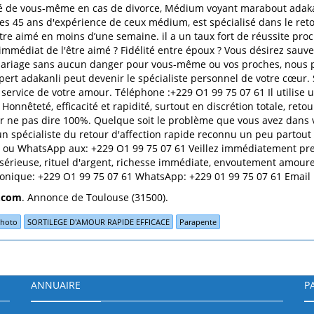
é de vous-même en cas de divorce, Médium voyant marabout adakanl
es 45 ans d'expérience de ceux médium, est spécialisé dans le retou
’être aimé en moins d’une semaine. il a un taux fort de réussite pro
mmédiat de l'être aimé ? Fidélité entre époux ? Vous désirez sauve
e mariage sans aucun danger pour vous-même ou vos proches, nous p
pert adakanli peut devenir le spécialiste personnel de votre cœur.
au service de votre amour. Téléphone :+229 O1 99 75 07 61 Il utilise
nnêteté, efficacité et rapidité, surtout en discrétion totale, ret
ur ne pas dire 100%. Quelque soit le problème que vous avez dans vo
pécialiste du retour d'affection rapide reconnu un peu partout Il 
e ou WhatsApp aux: +229 O1 99 75 07 61 Veillez immédiatement pr
ce sérieuse, rituel d'argent, richesse immédiate, envoutement amoure
onique: +229 O1 99 75 07 61 WhatsApp: +229 01 99 75 07 61 Email 
.com
. Annonce de Toulouse (31500).
photo
SORTILEGE D'AMOUR RAPIDE EFFICACE
Parapente
ANNUAIRE
P