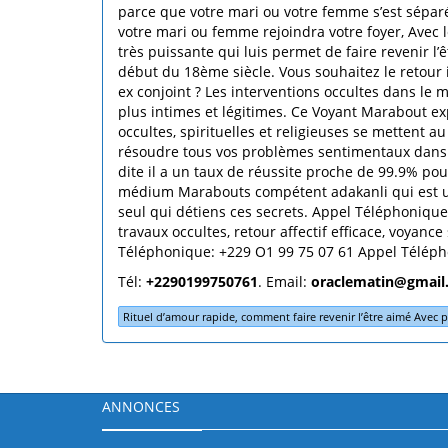
parce que votre mari ou votre femme s’est sépar
votre mari ou femme rejoindra votre foyer, Avec l
très puissante qui luis permet de faire revenir l
début du 18ème siècle. Vous souhaitez le retour i
ex conjoint ? Les interventions occultes dans l
plus intimes et légitimes. Ce Voyant Marabout ex
occultes, spirituelles et religieuses se mettent 
résoudre tous vos problèmes sentimentaux dans Ho
dite il a un taux de réussite proche de 99.9% po
médium Marabouts compétent adakanli qui est un s
seul qui détiens ces secrets. Appel Téléphoniqu
travaux occultes, retour affectif efficace, voyan
Téléphonique: +229 O1 99 75 07 61 Appel Téléph
Tél:
+2290199750761
. Email:
oraclematin@gmail
Rituel d’amour rapide, comment faire revenir l’être aimé Avec 
ANNONCES