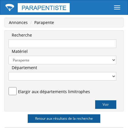
Parape
Annonces
Parapente
Recherche
Matériel
Département
Elargir aux départements limitrophes
Retour aux résultats de la recherche