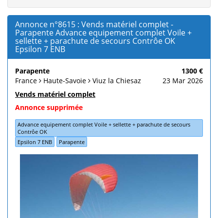
Annonce n°8615 : Vends matériel complet -
Parapente Advance equipement complet Voile +
sellette + parachute de secours Contrôe OK
Epsilon 7 ENB
Parapente
1300 €
France
Haute-Savoie
Viuz la Chiesaz
23 Mar 2026
Vends matériel complet
Annonce supprimée
Advance equipement complet Voile + sellette + parachute de secours
Contrôe OK
Epsilon 7 ENB
Parapente