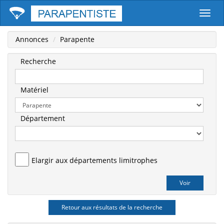
Parape
Annonces
Parapente
Recherche
Matériel
Département
Elargir aux départements limitrophes
Retour aux résultats de la recherche