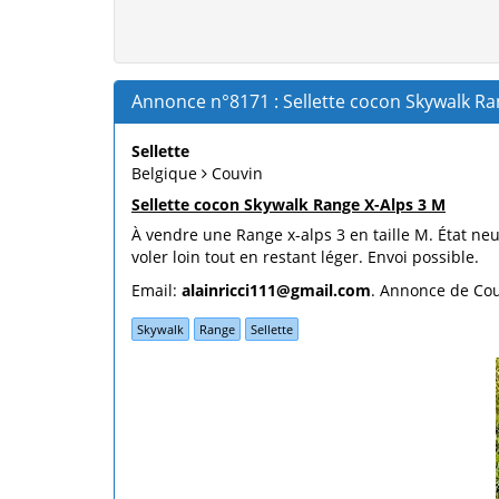
Annonce n°8171 : Sellette cocon Skywalk Ran
Sellette
Belgique
Couvin
Sellette cocon Skywalk Range X-Alps 3 M
À vendre une Range x-alps 3 en taille M. État ne
voler loin tout en restant léger. Envoi possible.
Email:
alainricci111@gmail.com
. Annonce de Cou
Skywalk
Range
Sellette