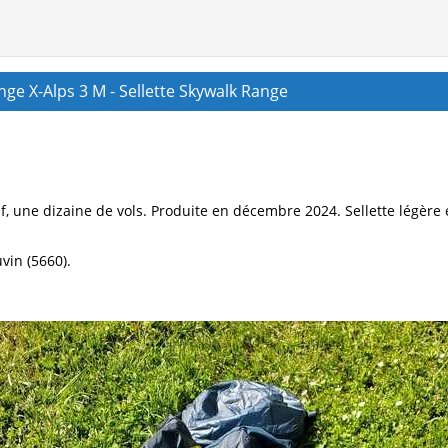
ge X-Alps 3 M - Sellette Skywalk Range
uf, une dizaine de vols. Produite en décembre 2024. Sellette légère
vin (5660).