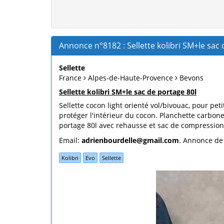
Annonce n°8182 : Sellette kolibri SM+le sac d
Sellette
France
Alpes-de-Haute-Provence
Bevons
Sellette kolibri SM+le sac de portage 80l
Sellette cocon light orienté vol/bivouac, pour pe
protéger l'intérieur du cocon. Planchette carbone 
portage 80l avec rehausse et sac de compression. 
Email:
adrienbourdelle@gmail.com
. Annonce de
Kolibri
Evo
Sellette