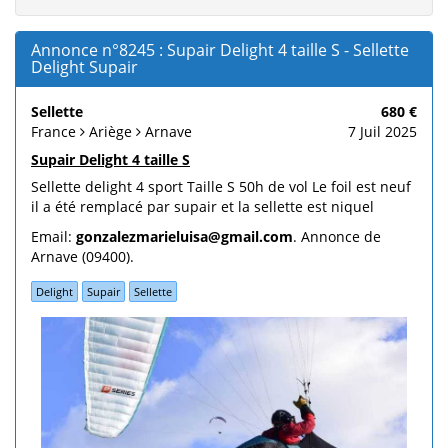
Annonce n°8245 : Supair Delight 4 taille S - Sellette
Delight Supair
Sellette
680 €
France
Ariège
Arnave
7 Juil 2025
Supair Delight 4 taille S
Sellette delight 4 sport Taille S 50h de vol Le foil est neuf
il a été remplacé par supair et la sellette est niquel
Email:
gonzalezmarieluisa@gmail.com
. Annonce de
Arnave (09400).
Delight
Supair
Sellette