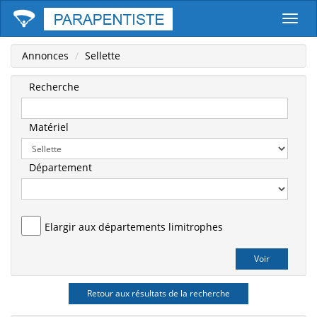
Parape
Annonces
Sellette
Recherche
Matériel
Département
Elargir aux départements limitrophes
Retour aux résultats de la recherche