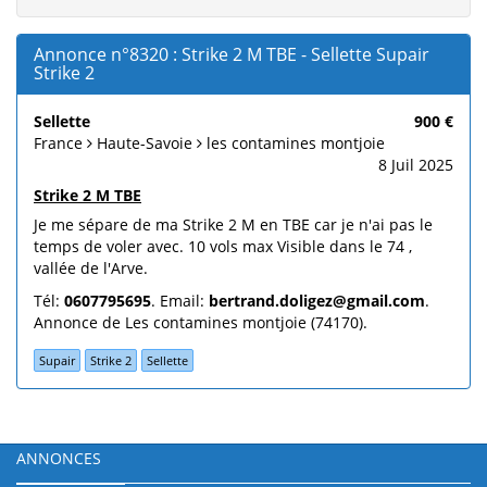
Annonce n°8320 : Strike 2 M TBE - Sellette Supair
Strike 2
Sellette
900 €
France
Haute-Savoie
les contamines montjoie
8 Juil 2025
Strike 2 M TBE
Je me sépare de ma Strike 2 M en TBE car je n'ai pas le
temps de voler avec. 10 vols max Visible dans le 74 ,
vallée de l'Arve.
Tél:
0607795695
. Email:
bertrand.doligez@gmail.com
.
Annonce de Les contamines montjoie (74170).
Supair
Strike 2
Sellette
ANNONCES