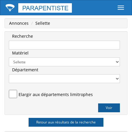
Parape
Annonces
Sellette
Recherche
Matériel
Département
Elargir aux départements limitrophes
Retour aux résultats de la recherche