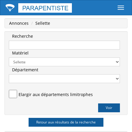
Parape
Annonces
Sellette
Recherche
Matériel
Département
Elargir aux départements limitrophes
Retour aux résultats de la recherche