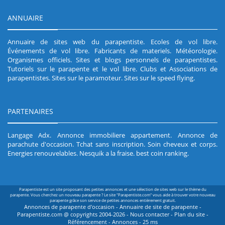
ANNUAIRE
Annuaire de sites web du parapentiste
.
Ecoles de vol libre
.
Événements de vol libre
.
Fabricants de materiels
.
Météorologie
.
Organismes officiels
.
Sites et blogs personnels de parapentistes
.
Tutoriels sur le parapente et le vol libre
.
Clubs et Associations de
parapentistes
.
Sites sur le paramoteur
.
Sites sur le speed flying
.
PARTENAIRES
Langage Adx
.
Annonce immobiliere appartement
.
Annonce de
parachute d'occasion
.
Tchat sans inscription
.
Soin cheveux et corps
.
Energies renouvelables
.
Nesquik a la fraise
.
best coin ranking
.
Parapentiste est un site proposant des petites annonces et une sélection de sites web sur le thème du
parapente. Vous cherchez un nouveau parapente ? Le site "Parapentiste.com" vous aide à trouver votre nouveau
parapente grâce son service de petites annonces entièrement gratuit.
Annonces de parapente d'occasion - Annuaire de site de parapente -
Parapentiste.com @ copyrights 2004-2026 -
Nous contacter
-
Plan du site
-
Référencement
-
Annonces
- 25 ms