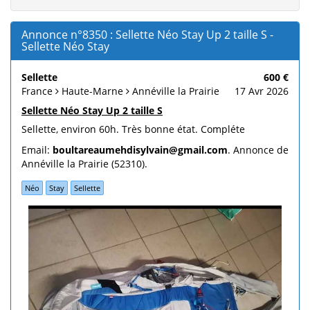
Annonce n°8350 : Sellette Néo Stay Up 2 taille S -
Sellette Néo Stay
Sellette
600 €
France
Haute-Marne
Annéville la Prairie
17 Avr 2026
Sellette Néo Stay Up 2 taille S
Sellette, environ 60h. Très bonne état. Compléte
Email:
boultareaumehdisylvain@gmail.com
. Annonce de
Annéville la Prairie (52310).
Néo
Stay
Sellette