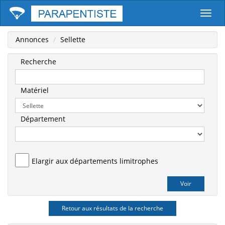
Parape
Annonces
Sellette
Recherche
Matériel
Département
Elargir aux départements limitrophes
Retour aux résultats de la recherche