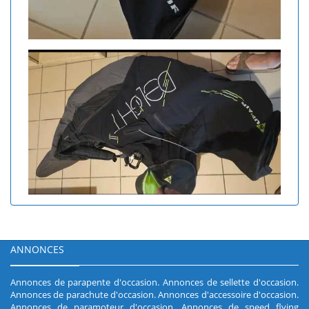
ANNONCES
Annonces de parapente d'occasion
.
Annonces de sellette d'occasion
.
Annonces de parachute d'occasion
.
Annonces d'accessoire d'occasion
.
Annonces de paramoteur d'occasion
.
Annonces de speed flying