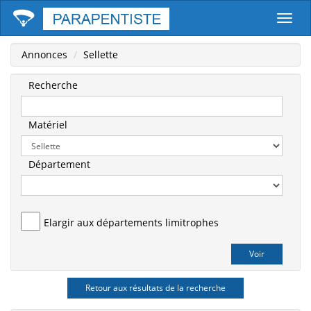
Parape
Annonces
Sellette
Recherche
Matériel
Département
Elargir aux départements limitrophes
Retour aux résultats de la recherche