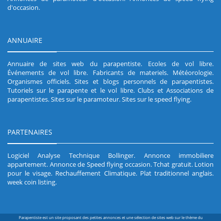
d'occasion
.
ANNUAIRE
Annuaire de sites web du parapentiste
.
Ecoles de vol libre
.
Événements de vol libre
.
Fabricants de materiels
.
Météorologie
.
Organismes officiels
.
Sites et blogs personnels de parapentistes
.
Tutoriels sur le parapente et le vol libre
.
Clubs et Associations de
parapentistes
.
Sites sur le paramoteur
.
Sites sur le speed flying
.
PARTENAIRES
Logiciel Analyse Technique Bollinger
.
Annonce immobiliere
appartement
.
Annonce de Speed flying occasion
.
Tchat gratuit
.
Lotion
pour le visage
.
Rechauffement Climatique
.
Plat traditionnel anglais
.
week coin listing
.
Parapentiste est un site proposant des petites annonces et une sélection de sites web sur le thème du