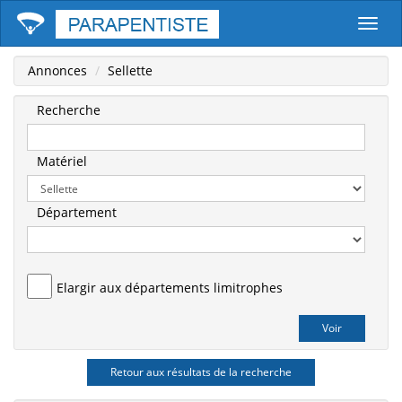
Parape
Annonces
Sellette
Recherche
Matériel
Département
Elargir aux départements limitrophes
Retour aux résultats de la recherche