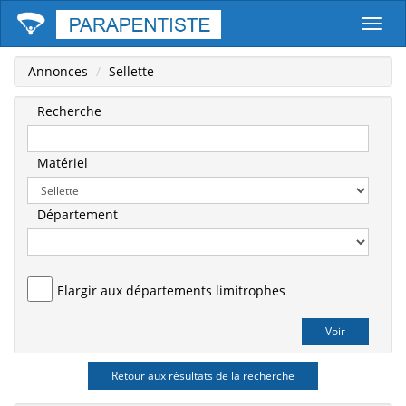
Parape
Annonces
Sellette
Recherche
Matériel
Département
Elargir aux départements limitrophes
Retour aux résultats de la recherche