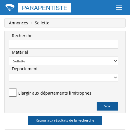
Parape
Annonces
Sellette
Recherche
Matériel
Département
Elargir aux départements limitrophes
Retour aux résultats de la recherche