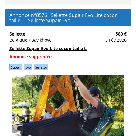
Annonce n°8576 : Sellette Supair Evo Lite cocon
taille L - Sellette Supair Evo
Sellette
580 €
Belgique
Bavikhove
13 Fév 2026
Sellette Supair Evo Lite cocon taille L
Annonce supprimée
Supair
Evo
Sellette