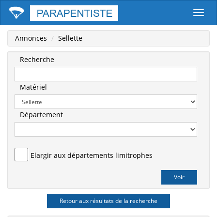
Parape
Annonces
Sellette
Recherche
Matériel
Département
Elargir aux départements limitrophes
Retour aux résultats de la recherche