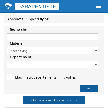
Parape
Annonces
Speed flying
Recherche
Matériel
Département
Elargir aux départements limitrophes
Retour aux résultats de la recherche