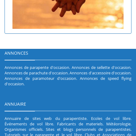
ANNONCES
Annonces de parapente d'occasion
.
Annonces de sellette d'occasion
.
Annonces de parachute d'occasion
.
Annonces d'accessoire d'occasion
.
Annonces de paramoteur d'occasion
.
Annonces de speed flying
d'occasion
.
ANNUAIRE
Annuaire de sites web du parapentiste
.
Ecoles de vol libre
.
Événements de vol libre
.
Fabricants de materiels
.
Météorologie
.
Organismes officiels
.
Sites et blogs personnels de parapentistes
.
Tutoriels sur le parapente et le vol libre
.
Clubs et Associations de